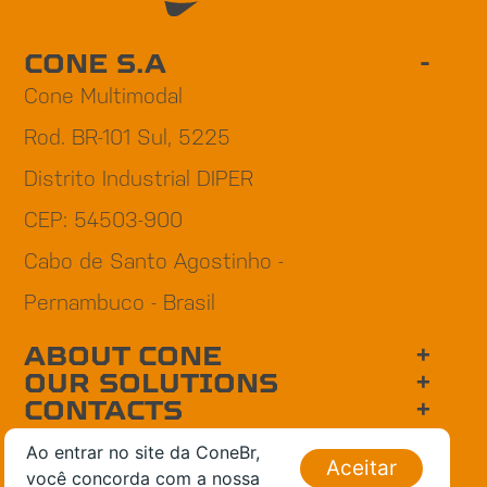
CONE S.A
Cone Multimodal
Rod. BR-101 Sul, 5225
Distrito Industrial DIPER
CEP: 54503-900
Cabo de Santo Agostinho -
Pernambuco - Brasil
ABOUT CONE
OUR SOLUTIONS
CONTACTS
INNOVATION
Ao entrar no site da ConeBr,
CNPJ: 11.860.795/0001-24
Aceitar
você concorda com a nossa