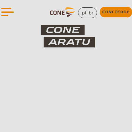
pt-br
CONCIERGE
CONE
ARATU